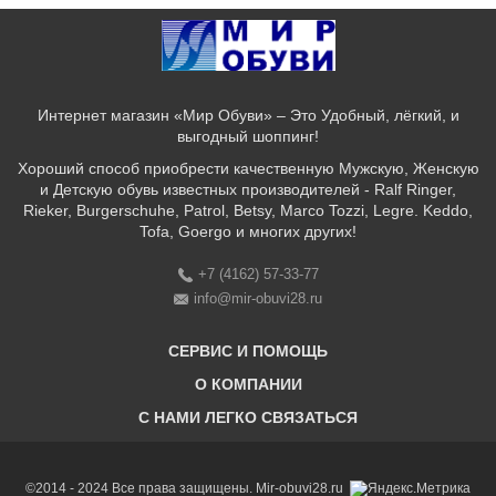
Интернет магазин «Мир Обуви» – Это Удобный, лёгкий, и
выгодный шоппинг!
Хороший способ приобрести качественную Мужскую, Женскую
и Детскую обувь известных производителей - Ralf Ringer,
Rieker, Burgerschuhe, Patrol, Betsy, Marco Tozzi, Legre. Keddo,
Tofa, Goergo и многих других!
+7 (4162) 57-33-77
info@mir-obuvi28.ru
СЕРВИС И ПОМОЩЬ
О КОМПАНИИ
C НАМИ ЛЕГКО СВЯЗАТЬСЯ
Бонусная программа
Оплата & Доставка & Обмен и возврат
О нас
Соответствие размеров
Бренды
©2014 - 2024 Все права защищены. Mir-obuvi28.ru