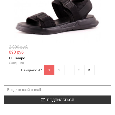
Мате
2 990 руб.
890 руб.
Сезо
EL Tempo
Сандалии
Найдено: 47
1
2
...
3
ПОДПИСАТЬСЯ