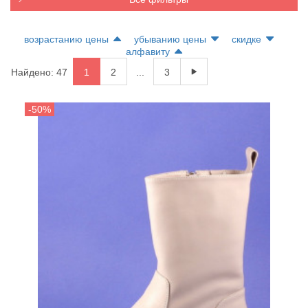
возрастанию цены
убыванию цены
скидке
алфавиту
Найдено: 47
1
2
...
3