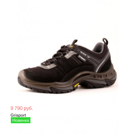
Мате
9 790 руб.
Grisport
Сезо
Кроссовки