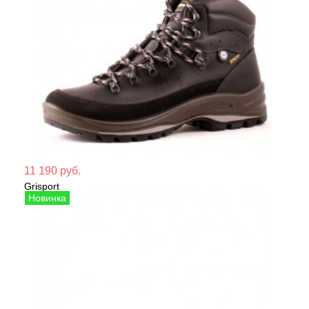
Мате
11 190 руб.
Grisport
Сезо
Ботинки