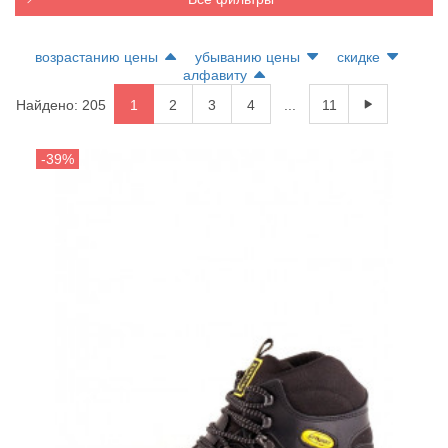
возрастанию цены
убыванию цены
скидке
алфавиту
Найдено: 205
1
2
3
4
...
11