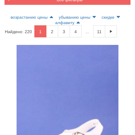
возрастанию цены
убыванию цены
скидке
алфавиту
Найдено: 220
1
2
3
4
...
11