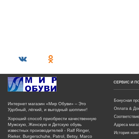
СЕРВИС И 
Бонусная пр
Интернет магазин «Мир Обуви» – Это
Оплата & До
Удобный, лёгкий, и выгодный шоппинг!
Соответстви
Хороший способ приобрести качественную
Мужскую, Женскую и Детскую обувь
Адреса мага
известных производителей - Ralf Ringer,
История ком
Rieker, Burgerschuhe, Patrol, Betsy, Marco