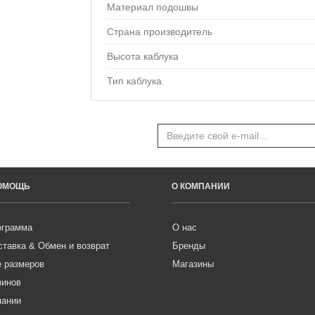
Материал подошвы
Страна производитель
Высота каблука
Тип каблука
ПОМОЩЬ
О КОМПАНИИ
ограмма
О нас
ставка & Обмен и возврат
Бренды
е размеров
Магазины
зинов
пании