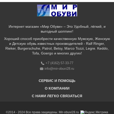
Интернет магазин «Мир Обуви» – Это Удобный, лёгкий, и
выгодный шоппинг!
Хороший способ приобрести качественную Мужскую, Женскую
и Детскую обувь известных производителей - Ralf Ringer,
Rieker, Burgerschuhe, Patrol, Betsy, Marco Tozzi, Legre. Keddo,
Tofa, Goergo и многих других!
+7 (4162) 57-33-77
info@mir-obuvi28.ru
СЕРВИС И ПОМОЩЬ
О КОМПАНИИ
C НАМИ ЛЕГКО СВЯЗАТЬСЯ
Бонусная программа
Оплата & Доставка & Обмен и возврат
О нас
Соответствие размеров
Бренды
©2014 - 2024 Все права защищены. Mir-obuvi28.ru