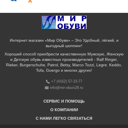
Интернет магазин «Мир Обуви» – Это Удобный, лёгкий, и
выгодный шоппинг!
Хороший способ приобрести качественную Мужскую, Женскую
и Детскую обувь известных производителей - Ralf Ringer,
Rieker, Burgerschuhe, Patrol, Betsy, Marco Tozzi, Legre. Keddo,
Tofa, Goergo и многих других!
+7 (4162) 57-33-77
info@mir-obuvi28.ru
СЕРВИС И ПОМОЩЬ
О КОМПАНИИ
C НАМИ ЛЕГКО СВЯЗАТЬСЯ
Бонусная программа
Оплата & Доставка & Обмен и возврат
О нас