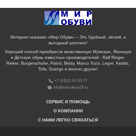
Интернет магазин «Мир Обуви» – Это Удобный, лёгкий, и
выгодный шоппинг!
Хороший способ приобрести качественную Мужскую, Женскую
и Детскую обувь известных производителей - Ralf Ringer,
Rieker, Burgerschuhe, Patrol, Betsy, Marco Tozzi, Legre. Keddo,
Tofa, Goergo и многих других!
+7 (4162) 57-33-77
info@mir-obuvi28.ru
СЕРВИС И ПОМОЩЬ
О КОМПАНИИ
C НАМИ ЛЕГКО СВЯЗАТЬСЯ
Бонусная программа
Оплата & Доставка & Обмен и возврат
О нас
Соответствие размеров