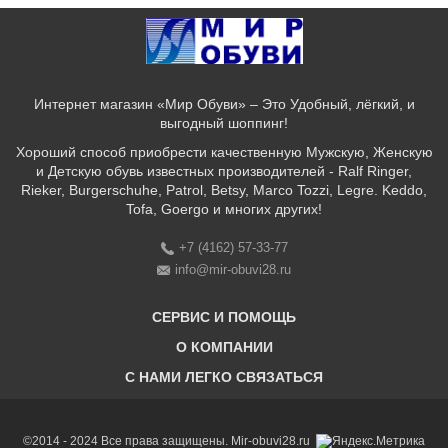
Интернет магазин «Мир Обуви» – Это Удобный, лёгкий, и
выгодный шоппинг!
Хороший способ приобрести качественную Мужскую, Женскую
и Детскую обувь известных производителей - Ralf Ringer,
Rieker, Burgerschuhe, Patrol, Betsy, Marco Tozzi, Legre. Keddo,
Tofa, Goergo и многих других!
+7 (4162) 57-33-77
info@mir-obuvi28.ru
СЕРВИС И ПОМОЩЬ
О КОМПАНИИ
C НАМИ ЛЕГКО СВЯЗАТЬСЯ
Бонусная программа
Оплата & Доставка & Обмен и возврат
О нас
Соответствие размеров
Бренды
©2014 - 2024 Все права защищены. Mir-obuvi28.ru