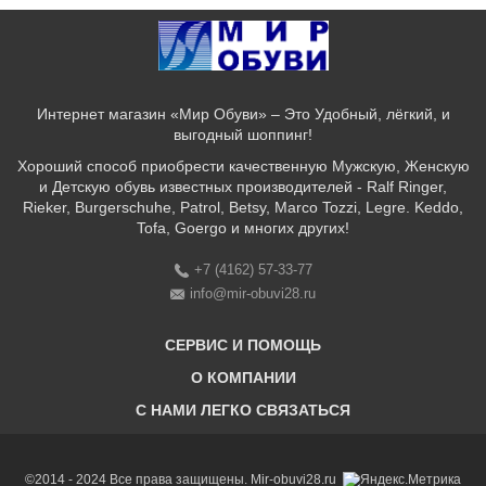
Интернет магазин «Мир Обуви» – Это Удобный, лёгкий, и
выгодный шоппинг!
Хороший способ приобрести качественную Мужскую, Женскую
и Детскую обувь известных производителей - Ralf Ringer,
Rieker, Burgerschuhe, Patrol, Betsy, Marco Tozzi, Legre. Keddo,
Tofa, Goergo и многих других!
+7 (4162) 57-33-77
info@mir-obuvi28.ru
СЕРВИС И ПОМОЩЬ
О КОМПАНИИ
C НАМИ ЛЕГКО СВЯЗАТЬСЯ
Бонусная программа
Оплата & Доставка & Обмен и возврат
О нас
Соответствие размеров
Бренды
©2014 - 2024 Все права защищены. Mir-obuvi28.ru