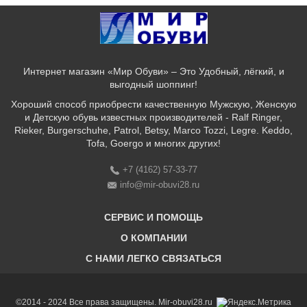
Интернет магазин «Мир Обуви» – Это Удобный, лёгкий, и
выгодный шоппинг!
Хороший способ приобрести качественную Мужскую, Женскую
и Детскую обувь известных производителей - Ralf Ringer,
Rieker, Burgerschuhe, Patrol, Betsy, Marco Tozzi, Legre. Keddo,
Tofa, Goergo и многих других!
+7 (4162) 57-33-77
info@mir-obuvi28.ru
СЕРВИС И ПОМОЩЬ
О КОМПАНИИ
C НАМИ ЛЕГКО СВЯЗАТЬСЯ
Бонусная программа
Оплата & Доставка & Обмен и возврат
О нас
Соответствие размеров
Бренды
©2014 - 2024 Все права защищены. Mir-obuvi28.ru