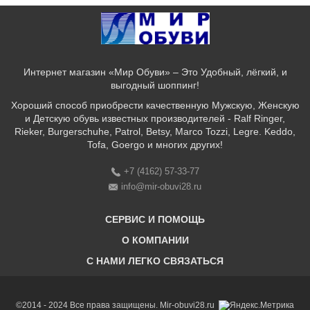
Интернет магазин «Мир Обуви» – Это Удобный, лёгкий, и
выгодный шоппинг!
Хороший способ приобрести качественную Мужскую, Женскую
и Детскую обувь известных производителей - Ralf Ringer,
Rieker, Burgerschuhe, Patrol, Betsy, Marco Tozzi, Legre. Keddo,
Tofa, Goergo и многих других!
+7 (4162) 57-33-77
info@mir-obuvi28.ru
СЕРВИС И ПОМОЩЬ
О КОМПАНИИ
C НАМИ ЛЕГКО СВЯЗАТЬСЯ
Бонусная программа
Оплата & Доставка & Обмен и возврат
О нас
Соответствие размеров
Бренды
©2014 - 2024 Все права защищены. Mir-obuvi28.ru