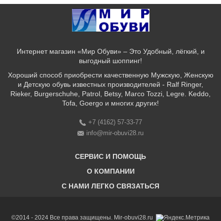
Интернет магазин «Мир Обуви» – Это Удобный, лёгкий, и
выгодный шоппинг!
Хороший способ приобрести качественную Мужскую, Женскую
и Детскую обувь известных производителей - Ralf Ringer,
Rieker, Burgerschuhe, Patrol, Betsy, Marco Tozzi, Legre. Keddo,
Tofa, Goergo и многих других!
+7 (4162) 57-33-77
info@mir-obuvi28.ru
СЕРВИС И ПОМОЩЬ
О КОМПАНИИ
C НАМИ ЛЕГКО СВЯЗАТЬСЯ
Бонусная программа
Оплата & Доставка & Обмен и возврат
О нас
Соответствие размеров
Бренды
©2014 - 2024 Все права защищены. Mir-obuvi28.ru