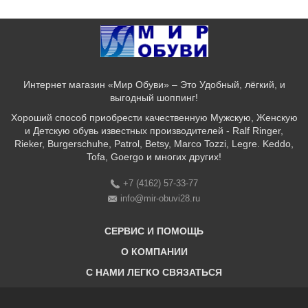
Интернет магазин «Мир Обуви» – Это Удобный, лёгкий, и
выгодный шоппинг!
Хороший способ приобрести качественную Мужскую, Женскую
и Детскую обувь известных производителей - Ralf Ringer,
Rieker, Burgerschuhe, Patrol, Betsy, Marco Tozzi, Legre. Keddo,
Tofa, Goergo и многих других!
+7 (4162) 57-33-77
info@mir-obuvi28.ru
СЕРВИС И ПОМОЩЬ
О КОМПАНИИ
C НАМИ ЛЕГКО СВЯЗАТЬСЯ
Бонусная программа
Оплата & Доставка & Обмен и возврат
О нас
Соответствие размеров