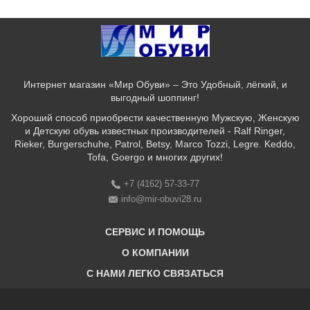
Интернет магазин «Мир Обуви» – Это Удобный, лёгкий, и
выгодный шоппинг!
Хороший способ приобрести качественную Мужскую, Женскую
и Детскую обувь известных производителей - Ralf Ringer,
Rieker, Burgerschuhe, Patrol, Betsy, Marco Tozzi, Legre. Keddo,
Tofa, Goergo и многих других!
+7 (4162) 57-33-77
info@mir-obuvi28.ru
СЕРВИС И ПОМОЩЬ
О КОМПАНИИ
C НАМИ ЛЕГКО СВЯЗАТЬСЯ
Бонусная программа
Оплата & Доставка & Обмен и возврат
О нас
Соответствие размеров