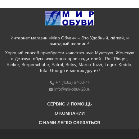
Интернет магазин «Мир Обуви» – Это Удобный, лёгкий, и
выгодный шоппинг!
Хороший способ приобрести качественную Мужскую, Женскую
и Детскую обувь известных производителей - Ralf Ringer,
Rieker, Burgerschuhe, Patrol, Betsy, Marco Tozzi, Legre. Keddo,
Tofa, Goergo и многих других!
+7 (4162) 57-33-77
info@mir-obuvi28.ru
СЕРВИС И ПОМОЩЬ
О КОМПАНИИ
C НАМИ ЛЕГКО СВЯЗАТЬСЯ
Бонусная программа
Оплата & Доставка & Обмен и возврат
О нас
Соответствие размеров