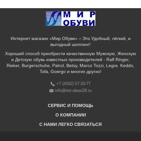
Интернет магазин «Мир Обуви» – Это Удобный, лёгкий, и
выгодный шоппинг!
Хороший способ приобрести качественную Мужскую, Женскую
и Детскую обувь известных производителей - Ralf Ringer,
Rieker, Burgerschuhe, Patrol, Betsy, Marco Tozzi, Legre. Keddo,
Tofa, Goergo и многих других!
+7 (4162) 57-33-77
info@mir-obuvi28.ru
СЕРВИС И ПОМОЩЬ
О КОМПАНИИ
C НАМИ ЛЕГКО СВЯЗАТЬСЯ
Бонусная программа
Оплата & Доставка & Обмен и возврат
О нас
Соответствие размеров