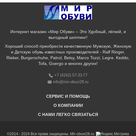
Интернет магазин «Мир Обуви» – Это Удобный, лёгкий, и
выгодный шоппинг!
Хороший способ приобрести качественную Мужскую, Женскую
и Детскую обувь известных производителей - Ralf Ringer,
Rieker, Burgerschuhe, Patrol, Betsy, Marco Tozzi, Legre. Keddo,
Tofa, Goergo и многих других!
+7 (4162) 57-33-77
info@mir-obuvi28.ru
СЕРВИС И ПОМОЩЬ
О КОМПАНИИ
C НАМИ ЛЕГКО СВЯЗАТЬСЯ
Бонусная программа
Оплата & Доставка & Обмен и возврат
О нас
Соответствие размеров
Бренды
©2014 - 2024 Все права защищены. Mir-obuvi28.ru