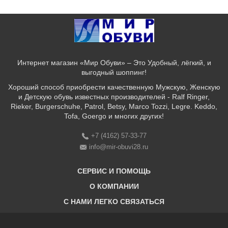
Интернет магазин «Мир Обуви» – Это Удобный, лёгкий, и
выгодный шоппинг!
Хороший способ приобрести качественную Мужскую, Женскую
и Детскую обувь известных производителей - Ralf Ringer,
Rieker, Burgerschuhe, Patrol, Betsy, Marco Tozzi, Legre. Keddo,
Tofa, Goergo и многих других!
+7 (4162) 57-33-77
info@mir-obuvi28.ru
СЕРВИС И ПОМОЩЬ
О КОМПАНИИ
C НАМИ ЛЕГКО СВЯЗАТЬСЯ
Бонусная программа
Оплата & Доставка & Обмен и возврат
О нас
Соответствие размеров