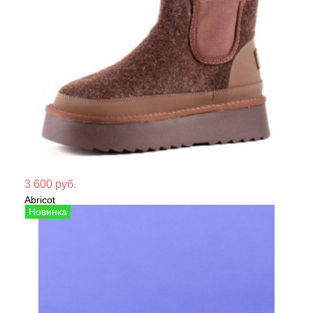
Мате
3 600 руб.
Abricot
Сезо
Угги