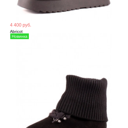
Мате
4 400 руб.
Abricot
Сезо
Угги