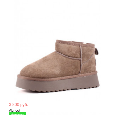
Мате
3 800 руб.
Abricot
Сезо