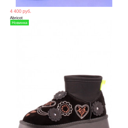
Мате
4 400 руб.
Abricot
Сезо
Угги