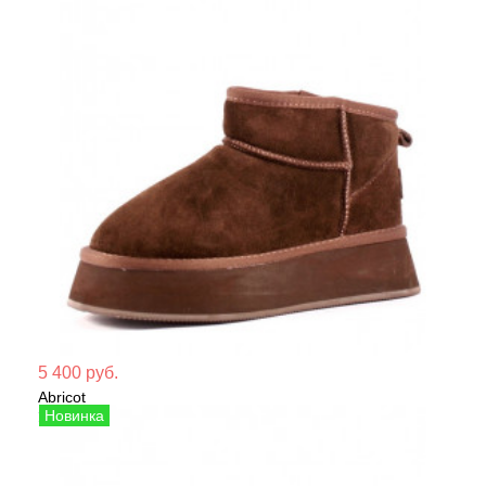
Мате
5 400 руб.
Abricot
Сезо
Угги