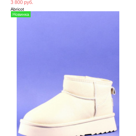
Мате
3 800 руб.
Abricot
Сезо
Угги