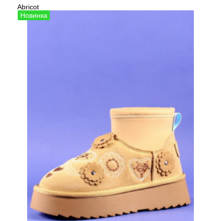
Abricot
Сезо
Угги