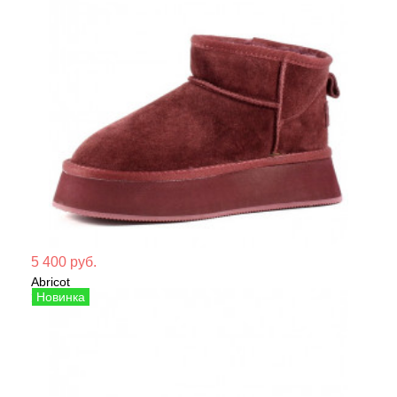
Мате
5 400 руб.
Abricot
Сезо
Угги