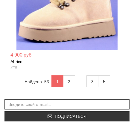
Мате
4 900 руб.
Abricot
Сезо
Угги
Найдено: 53
1
2
...
3
ПОДПИСАТЬСЯ