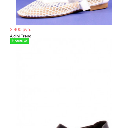
Мате
2 400 руб.
Aidini Trend
Сезо
Туфли