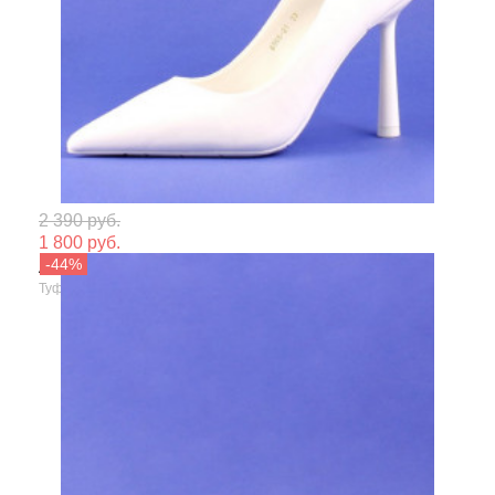
Мате
2 390 руб.
1 800 руб.
Сезо
Aimosi
Туфли