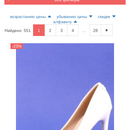
возрастанию цены
убыванию цены
скидке
алфавиту
Найдено: 551
1
2
3
4
...
28