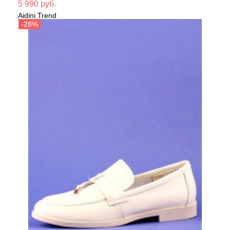
Мате
5 990 руб.
Aidini Trend
Сезо
Туфли