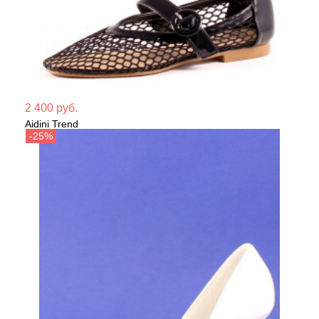
Мате
2 400 руб.
Aidini Trend
Сезо
Туфли