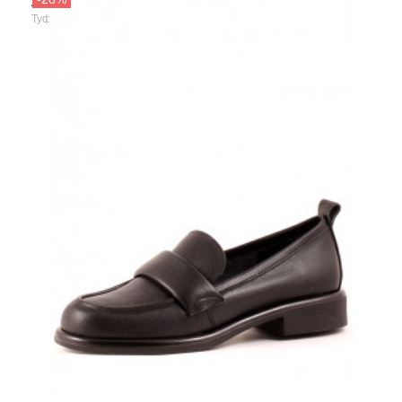
Aidini Trend
Туфли