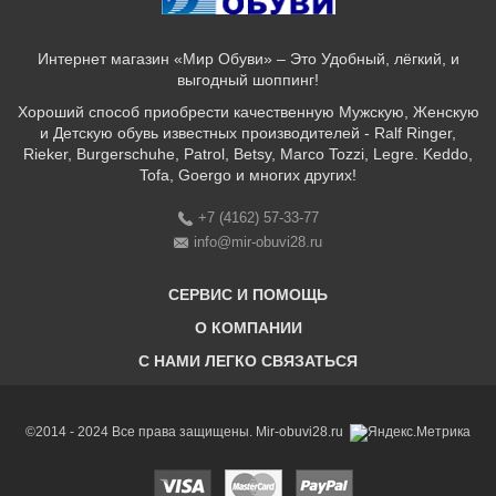
Интернет магазин «Мир Обуви» – Это Удобный, лёгкий, и
выгодный шоппинг!
Хороший способ приобрести качественную Мужскую, Женскую
и Детскую обувь известных производителей - Ralf Ringer,
Rieker, Burgerschuhe, Patrol, Betsy, Marco Tozzi, Legre. Keddo,
Tofa, Goergo и многих других!
+7 (4162) 57-33-77
info@mir-obuvi28.ru
СЕРВИС И ПОМОЩЬ
О КОМПАНИИ
C НАМИ ЛЕГКО СВЯЗАТЬСЯ
Бонусная программа
Оплата & Доставка & Обмен и возврат
О нас
Соответствие размеров
Бренды
©2014 - 2024 Все права защищены. Mir-obuvi28.ru
Адреса магазинов
Магазины
История компании