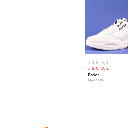
Материал вверха: Натуральная
Материал вверх
4 990 руб.
кожа
кожа
3 990 руб.
Baden
Сезон: Демисезон
Сезон: Зима
Кроссовки