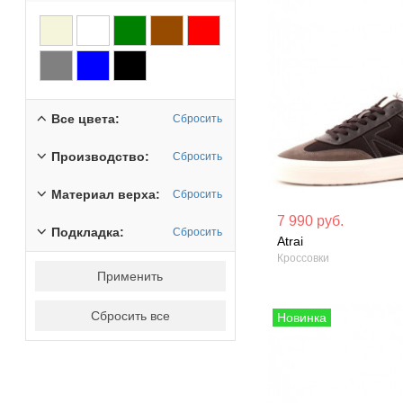
Все цвета:
Сбросить
Производство:
Сбросить
Материал верха:
Сбросить
Материал вверха: Натуральная
Материал вверх
7 990 руб.
Подкладка:
кожа
кожа
Сбросить
Atrai
Кроссовки
Сезон: Демисезон
Сезон: Демисез
Применить
Сбросить все