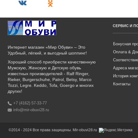
СЕРВИС И 
Бонусная пр
Интернет магазин «Мир Обуви» – Это
Оплата & До
Удобный, лёгкий, и выгодный шоппинг!
Соответстви
Хороший способ приобрести качественную
Мужскую, Женскую и Детскую обувь
Адреса мага
известных производителей - Ralf Ringer,
История ком
Rieker, Burgerschuhe, Patrol, Betsy, Marco
Контакты
Tozzi, Legre. Keddo, Tofa, Goergo и многих
других!
+7 (4162) 57-33-77
info@mir-obuvi28.ru
©2014 - 2024 Все права защищены. Mir-obuvi28.ru