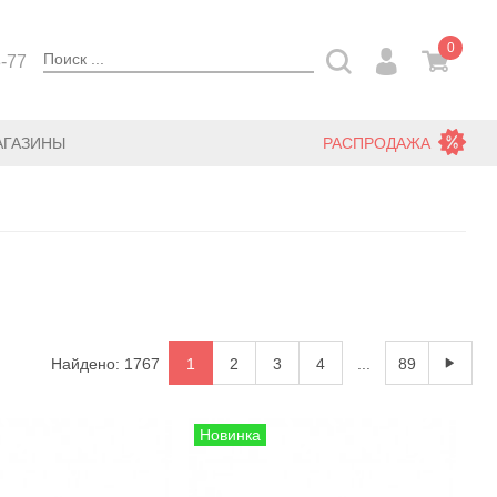
0
3-77
АГАЗИНЫ
РАСПРОДАЖА
Найдено: 1767
1
2
3
4
...
89