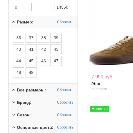
Размер:
Сбросить
36
37
38
39
40
41
42
43
44
45
46
47
48
49
Материал вверха: Натуральная
Материал вверх
7 990 руб.
кожа
кожа
Atrai
Кроссовки
Все размеры:
Сбросить
Сезон: Демисезон
Сезон: Демисез
Бренд:
Сбросить
Сезон:
Сбросить
Основные цвета:
Сбросить