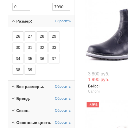
Размер:
Сбросить
26
27
28
29
30
31
32
33
34
35
36
37
38
39
Материал вверха: Натуральная
Материал вверх
3 800 руб.
кожа
кожа
1 990 руб.
Belicci
Все размеры:
Сбросить
Сезон: Зима
Сезон: Зима
Сапоги
Бренд:
Сбросить
Сезон:
Сбросить
Основные цвета:
Сбросить