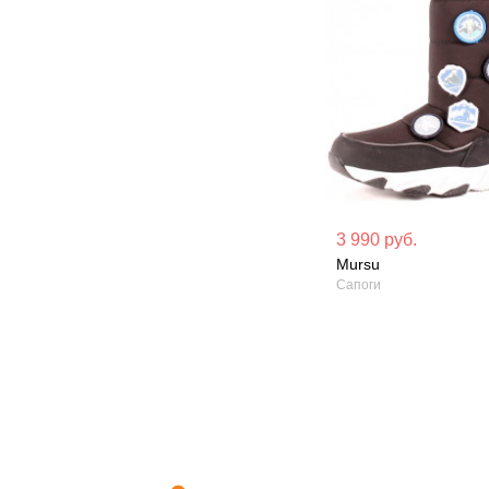
Материал вверха: Искусственная
Материал вверх
3 990 руб.
кожа
кожа
Mursu
Сапоги
Сезон: Зима
Сезон: Зима