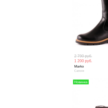
Материал вверха: Натуральная
Материал вверх
2 790 руб.
кожа
кожа
1 200 руб.
Marko
Сезон: Демисезон
Сезон: Демисез
Сапоги