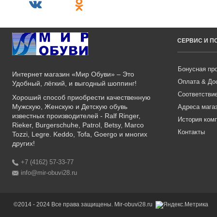
СЕРВИС И 
Бонусная пр
Интернет магазин «Мир Обуви» – Это
Оплата & До
Удобный, лёгкий, и выгодный шоппинг!
Соответстви
Хороший способ приобрести качественную
Мужскую, Женскую и Детскую обувь
Адреса мага
известных производителей - Ralf Ringer,
История ком
Rieker, Burgerschuhe, Patrol, Betsy, Marco
Контакты
Tozzi, Legre. Keddo, Tofa, Goergo и многих
других!
+7 (4162) 57-33-77
info@mir-obuvi28.ru
©2014 - 2024 Все права защищены. Mir-obuvi28.ru