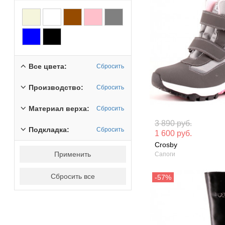
Все цвета:
Сбросить
Производство:
Сбросить
Материал верха:
Сбросить
Материал вверха: Искусственная
Материал вверх
3 890 руб.
Подкладка:
кожа
кожа
Сбросить
1 600 руб.
Crosby
Сезон: Зима
Сезон: Зима
Применить
Сапоги
Сбросить все