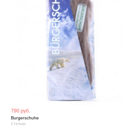
Мате
790 руб.
Burgerschuhe
Сезо
Стельки