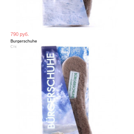
Мате
790 руб.
Burgerschuhe
Сезо
Стельки