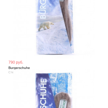
Мате
790 руб.
Burgerschuhe
Сезо
Стельки