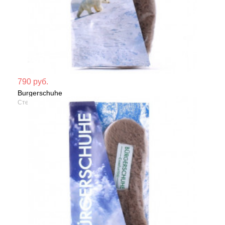
Мате
790 руб.
Burgerschuhe
Сезо
Стельки