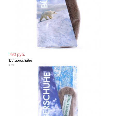
Мате
790 руб.
Burgerschuhe
Сезо
Стельки