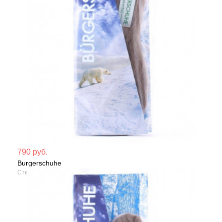
Мате
790 руб.
Burgerschuhe
Сезо
Стельки