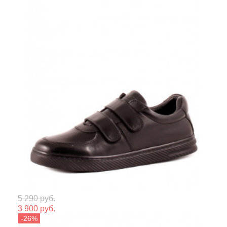
Мате
5 290 руб.
3 900 руб.
Сезо
Keddo