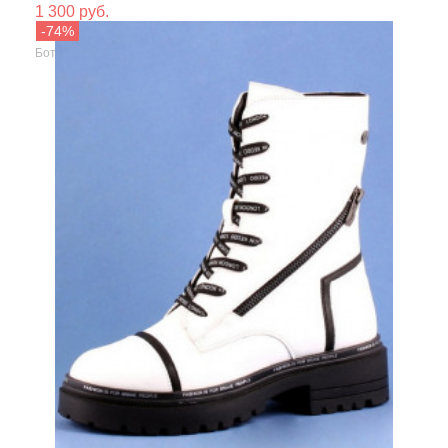
1 300 руб.
Сезо
Keddo
Ботинки